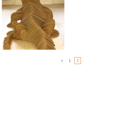
«
1
2